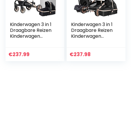
Kinderwagen 3 in 1
Kinderwagen 3 in 1
Draagbare Reizen
Draagbare Reizen
Kinderwagen
Kinderwagen
Opvouwbare
Opvouwbare
Kinderwagens
Kinderwagens
Aluminium Frame
Aluminium Frame
€
237.99
€
237.98
Hoge Landschap
Hoge Landschap
Auto voor…
Auto voor…