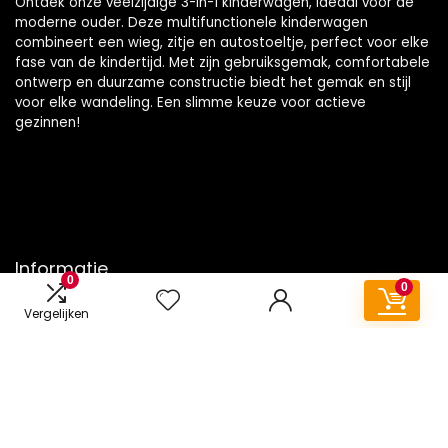
Ontdek onze veelzijdige 3-in-1 kinderwagen, ideaal voor de
moderne ouder. Deze multifunctionele kinderwagen
combineert een wieg, zitje en autostoeltje, perfect voor elke
fase van de kindertijd. Met zijn gebruiksgemak, comfortabele
ontwerp en duurzame constructie biedt het gemak en stijl
voor elke wandeling. Een slimme keuze voor actieve
gezinnen!
Informatie
0
0
Contact
Vergelijken
Klantenservice
Over ons
Onze webshops
Vacature