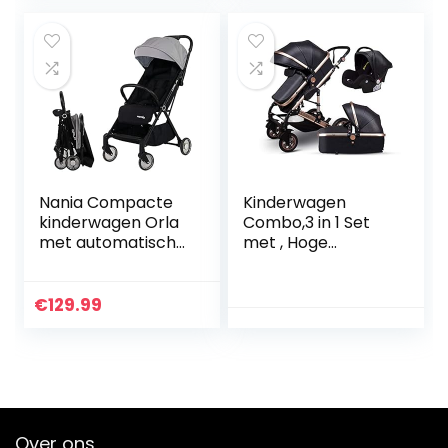
verstelbare…
blokapparaat
van…
Nania Compacte
Kinderwagen
kinderwagen Orla
Combo,3 in 1 Set
met automatische
met , Hoge
vouwing,
Landschap Luxe
rugleuning
Gouden
kantelbaar, vanaf
Kinderwagen Leer,
€
129.99
de geboorte tot 15
Kinderwagen voor
kg (grijs)
Pasgeboren en
Peuter…
Over ons