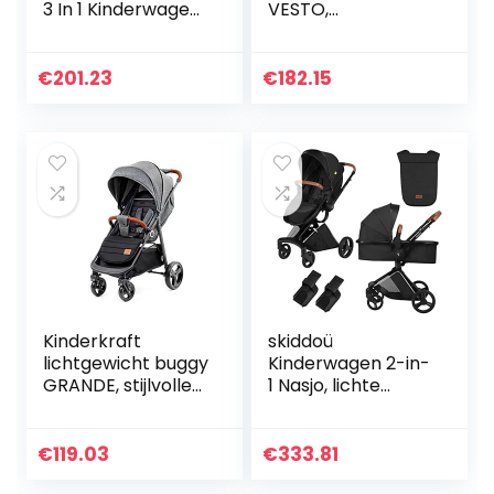
3 In 1 Kinderwagen,
VESTO,
tot 25 kg, Stone /
Kinderbuggy,
Grijs
Wandelnwagen,
Sportwagen,
€
201.23
€
182.15
Inklapbaar, met
Slaapfunctie,
Waterdichte
Zonnekap…
Kinderkraft
skiddoü
lichtgewicht buggy
Kinderwagen 2-in-
GRANDE, stijlvolle
1 Nasjo, lichte
kinderwagen,
buggy en
wandelwagen,
babykuip, robuust
inklapbaar, met
aluminium frame,
€
119.03
€
333.81
ligstandote
compact formaat,