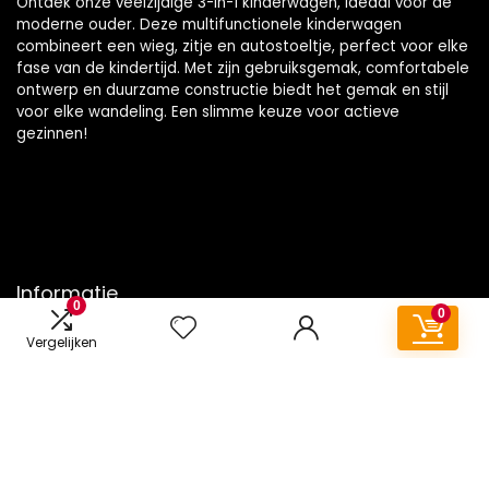
Ontdek onze veelzijdige 3-in-1 kinderwagen, ideaal voor de
moderne ouder. Deze multifunctionele kinderwagen
combineert een wieg, zitje en autostoeltje, perfect voor elke
fase van de kindertijd. Met zijn gebruiksgemak, comfortabele
ontwerp en duurzame constructie biedt het gemak en stijl
voor elke wandeling. Een slimme keuze voor actieve
gezinnen!
Informatie
0
0
Contact
Vergelijken
Klantenservice
Over ons
Onze webshops
Vacature