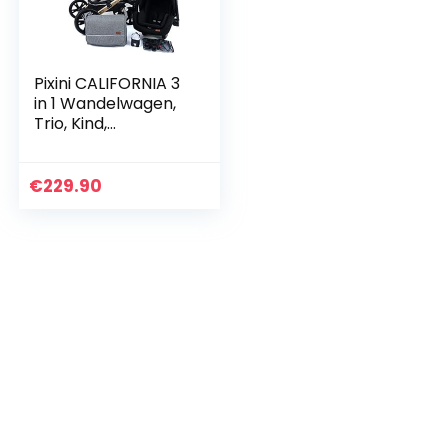
Pixini CALIFORNIA 3
in 1 Wandelwagen,
Trio, Kind,
Autostoel,
Accessoires
(Goud/Grijs)
€
229.90