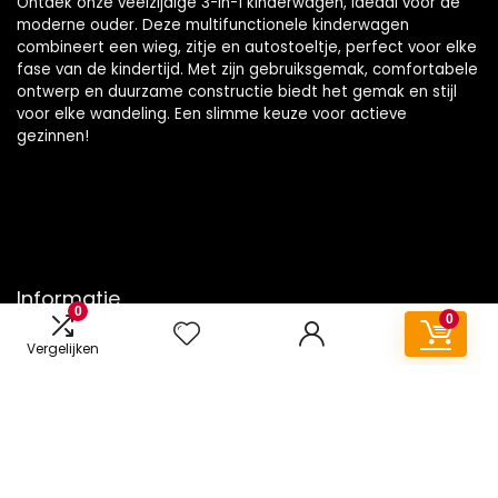
Ontdek onze veelzijdige 3-in-1 kinderwagen, ideaal voor de
moderne ouder. Deze multifunctionele kinderwagen
combineert een wieg, zitje en autostoeltje, perfect voor elke
fase van de kindertijd. Met zijn gebruiksgemak, comfortabele
ontwerp en duurzame constructie biedt het gemak en stijl
voor elke wandeling. Een slimme keuze voor actieve
gezinnen!
Informatie
0
0
Contact
Vergelijken
Klantenservice
Over ons
Onze webshops
Vacature