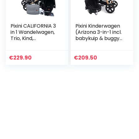
Pixini CALIFORNIA 3
Pixini Kinderwagen
in 1 Wandelwagen,
(Arizona 3-in-1 incl.
Trio, Kind,
babykuip & buggy
Autostoel,
& auto babyzitje –
Accessoires
aluminium frame –
(Goud/Grijs)
met
€
229.90
€
209.50
accessoirepakket
in…