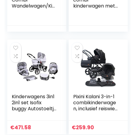
Wandelwagen/Kin
kinderwagen met
derwagen/0 tot 36
een aluminium
Maanden
frame, babykuip,
Baby/Tas/Mesh
sportbuggy-
(Roze)
opzetstuk en
babyzitje (ISOFIX)
(rode…
Kinderwagens 3in1
Pixini Kalani 3-in-1
2in1 set Isofix
combikinderwage
buggy Autostoeltje
n, inclusief reiswieg
opvouwbaar X-
& buggy &
Car by SaintBaby
autozitje, luiertas,
white & leopard
bekerhouder,
€
471.58
€
259.90
3in1 met
regenbeschermin