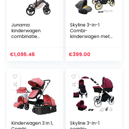
Junama
Skyline 3-in-1
kinderwagen
Combi-
combinatie
kinderwagen met
kinderwagen
aluminium frame,
premium buggy
babybedje,
babyzitje +
sportbuggy-
€
1,095.46
€
399.00
accessoires Isofix
bevestiging en
selecteerbaar
babyautostoeltje
Saphire door…
(ISOFIX)
Kinderwagen 3 in 1,
Skyline 3-in-1
Combi
combi-