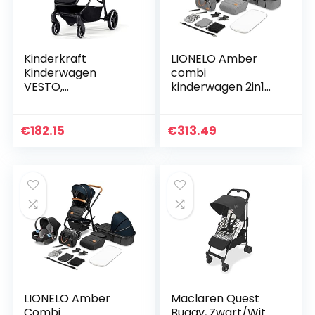
Kinderkraft
LIONELO Amber
Kinderwagen
combi
VESTO,
kinderwagen 2in1
Kinderbuggy,
tot 22kg, montage
Wandelnwagen,
voorwaarts of
Sportwagen,
achterwaarts,
€
182.15
€
313.49
Inklapbaar, met
ligpositie, 5-punts
Slaapfunctie,
gordel PU-wielen…
Waterdichte
Zonnekap…
LIONELO Amber
Maclaren Quest
Combi
Buggy, Zwart/Wit