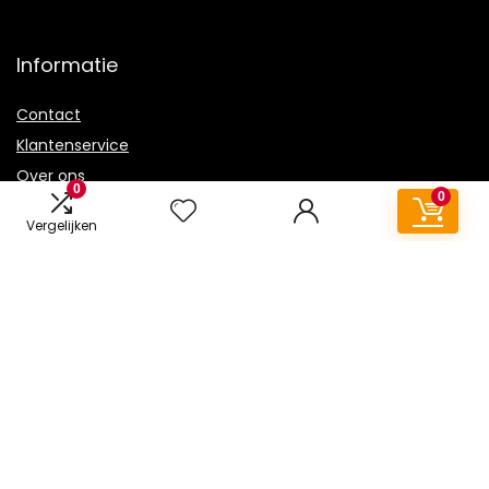
Informatie
Contact
Klantenservice
Over ons
0
0
Onze webshops
Vergelijken
Vacature
Blogs
Privacybeleid
Adverteren
Contact
kinderwagen-3-in-1.nl
Postadres: Lakenvelder 3 5507KV Veldhoven Nederland