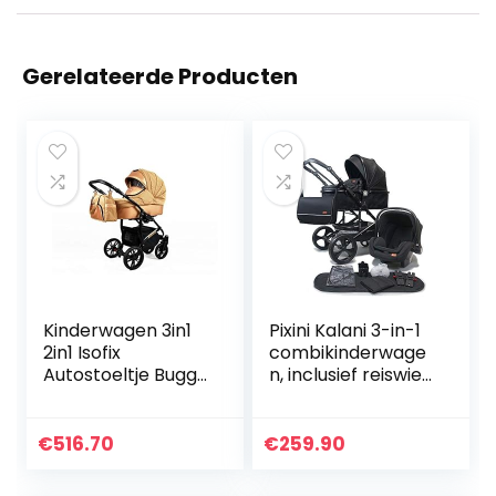
Gerelateerde Producten
Kinderwagen 3in1
Pixini Kalani 3-in-1
2in1 Isofix
combikinderwage
Autostoeltje Buggy
n, inclusief reiswieg
Wonderland by
& buggy &
SaintBaby Gold
autozitje, luiertas,
Braid 3in1 met
bekerhouder,
€
516.70
€
259.90
autostoeltje
regenbeschermin
g…