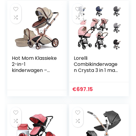
Hot Mom Klassieke
Lorelli
2-in-1
Combikinderwage
kinderwagen –
n Crysta 3 in 1 max.
combikinderwage
22 kg autostoel
n reuzenset
babykuip
complete set,
sportstoel, kleur:
€
697.15
aluminium
roze
frame/volledige
rubberen…