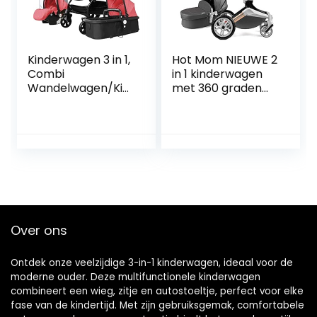
Kinderwagen 3 in 1,
Hot Mom NIEUWE 2
Combi
in 1 kinderwagen
Wandelwagen/Kin
met 360 graden
derwagen/0 tot 36
rotatiefunctie,
Maanden
speciaal
Baby/Tas/Mesh
wielontwerp
(Roze)
geschikt voor
gebruik met
meerdere…
Over ons
Ontdek onze veelzijdige 3-in-1 kinderwagen, ideaal voor de
moderne ouder. Deze multifunctionele kinderwagen
combineert een wieg, zitje en autostoeltje, perfect voor elke
fase van de kindertijd. Met zijn gebruiksgemak, comfortabele