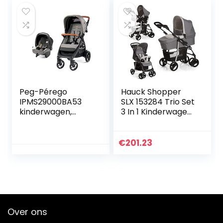
Essential…
Peg-Pérego
Hauck Shopper
IPMS29000BA53
SLX 153284 Trio Set
kinderwagen,
3 In 1 Kinderwagen,
uniseks
tot 25 kg, Stone /
Grijs
€
201.23
Over ons