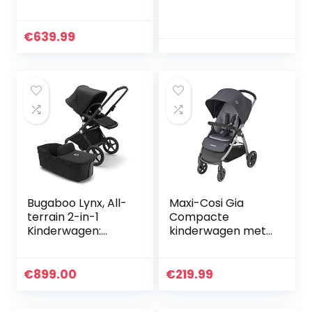
wagen,
Landschap Luxe
lichtgewicht
Gouden
kinderwagen met
Kinderwagen Leer,
€
639.99
twee-weg
Kinderwagen voor
implementatie,
Pasgeboren en
schokabsorptie…
Peuter…
Bugaboo Lynx, All-
Maxi-Cosi Gia
terrain 2-in-1
Compacte
Kinderwagen:
kinderwagen met
Lichtgewicht
comfortabele
Buggy & Comfort
zitting, all-terrain
Reiswieg, in Één
kinderwagen
€
899.00
€
219.99
Stuk Inklapbaar,
vanaf de
Zwart…
geboorte,