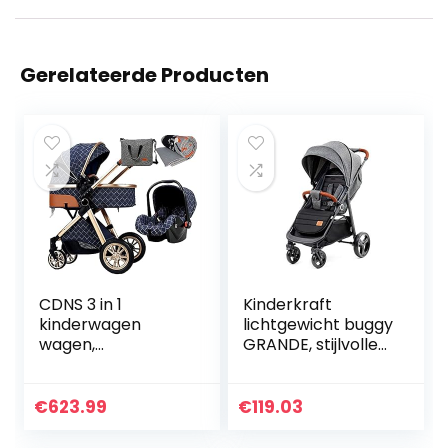
Gerelateerde Producten
CDNS 3 in 1
Kinderkraft
kinderwagen
lichtgewicht buggy
wagen,
GRANDE, stijlvolle
opvouwbare
kinderwagen,
kinderwagen
wandelwagen,
kinderwagen
inklapbaar, met
€
623.99
€
119.03
schokdemping
ligstandote
veren, hoge
verstelbare…