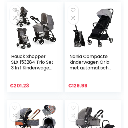
weergave
kinderwagen…
Hauck Shopper
Nania Compacte
SLX 153284 Trio Set
kinderwagen Orla
3 In 1 Kinderwagen,
met automatische
tot 25 kg, Stone /
vouwing,
Grijs
rugleuning
kantelbaar, vanaf
€
201.23
€
129.99
de geboorte tot 15
kg (grijs)