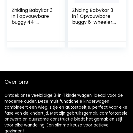
Zhiding Babykar 3
Zhiding Babykar 3
in 1 opvouwbare
in 1 Opvouwbare
buggy 44-
buggy 6-wheeler,
wheeler,
kinderwagen met
kinderwagen met
extra grote
extra grote
luchtwielen, voor
luchtwielen, voor
kinderen
kinderen
schakelbare
schakelbare
fietswalking, lange
fietswalking, lange
reis voor
reis voor
pasgeboren en
pasgeboren en
peuter (Color :
Over ons
peuter (Color :
Red)
Gray)
Ontdek onze veelzijdige 3-in-1 kinderwagen, ideaal voor de
moderne ouder. Deze multifunctionele kinderwagen
combineert een wieg, zitje en autostoeltje, perfect voor elke
fase van de kindertijd. Met zijn gebruiksgemak, comfortabele
ontwerp en duurzame constructie biedt het gemak en stijl
voor elke wandeling. Een slimme keuze voor actieve
gezinnen!