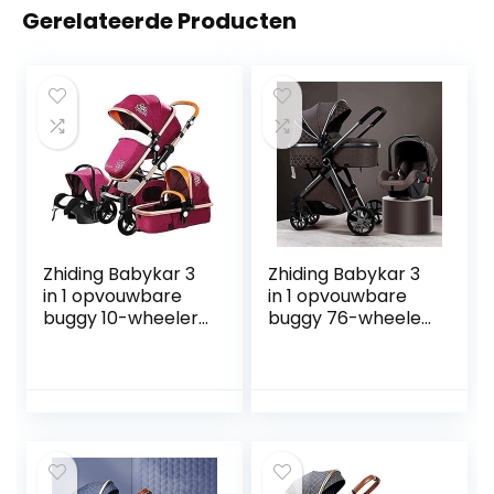
Gerelateerde Producten
Zhiding Babykar 3
Zhiding Babykar 3
in 1 opvouwbare
in 1 opvouwbare
buggy 10-wheeler,
buggy 76-wheeler,
kinderwagen met
kinderwagen met
extra grote
extra grote
luchtwielen, voor
luchtwielen, voor
kinderen
kinderen
schakelbare
schakelbare
fietsendalking,
fietsen, lange reis
lange reis voor
voor pasgeboren