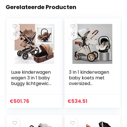
Gerelateerde Producten
Luxe kinderwagen
3 In 1 kinderwagen
wagen 3 in 1 baby
baby koets met
buggy lichtgewicht
oversized
kinderwagen hoog
luifel/eenvoudige
zicht verstelbare
vouw met één
kinderwagen voor
hand, opvouwbare
€
501.76
€
534.51
pasgeborenen…
luxe luxe baby
kinderwagen…