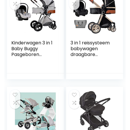
Kinderwagen 3 in 1
3 in 1 reissysteem
Baby Buggy
babywagen
Pasgeboren
draagbare
Draagbare
kinderwagen 3 in 1
Reiswagen Royal
kinderwagen met
Luxe Hoge
schokbestendige
Landschap
kinderwagen
Opvouwbare Baby
koelkussen…
Kinderwagen…