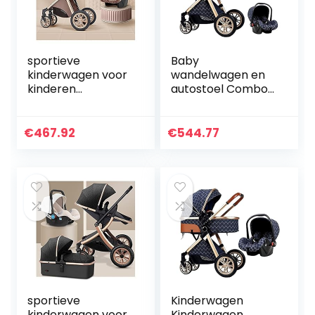
sportieve
Baby
kinderwagen voor
wandelwagen en
kinderen
autostoel Combo
Pasgeboren koets
3 in 1 wandelwagen
kinderwagen 3 in 1
met autostoel en
opvouwbare
wieg, Carriolas
€
467.92
€
544.77
kinderwagen
para Bebes Luxe
reissysteem, luxe…
kinderwagens for…
sportieve
Kinderwagen
kinderwagen voor
Kinderwagen