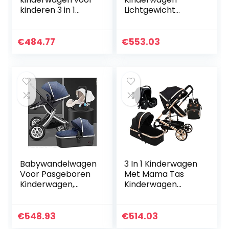
kinderen 3 in 1
Lichtgewicht
kinderwagens,
Buggy Luxe 3 In 1
draagbare
Kinderwagen
kinderwagen,
Autostoel Combo,
€
484.77
€
553.03
opvouwbare
Opvouwbare
kinderwagen
Kinderwagen
kinderwagens…
Pasgeboren en…
Babywandelwagen
3 In 1 Kinderwagen
Voor Pasgeboren
Met Mama Tas
Kinderwagen,
Kinderwagen
Reissysteem
Kinderwagens En
Wandelwagen En
Kinderwagens
Autostoel,
Opvouwbaar Hoge
€
548.93
€
514.03
Autostoelwagen
Landschap