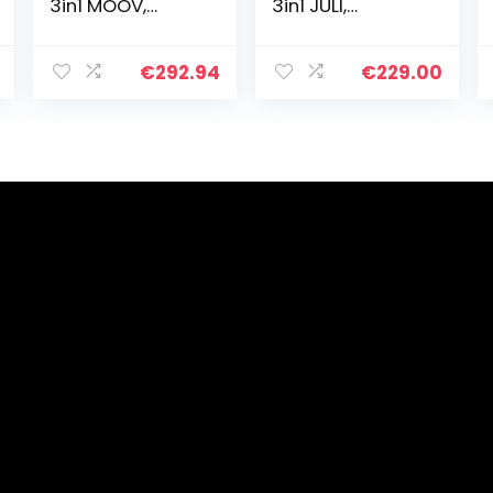
3in1 MOOV,
3in1 JULI,
Combikinderwa
Combikinderwa
gen,
gen,
Kinderwagenset
Kinderwagenset
€
292.94
€
229.00
, Reissysteem,
, Reissysteem,
met
met
Autostoeltje,
Autostoeltje,
Accessoires…
Inklaapbar…