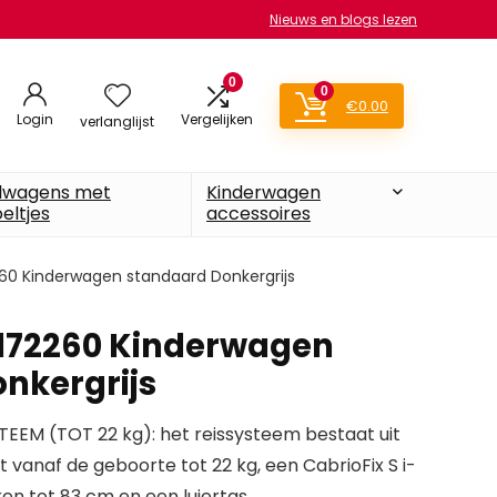
Nieuws en blogs lezen
0
0
€
0.00
Login
Vergelijken
verlanglijst
lwagens met
Kinderwagen
eltjes
accessoires
60 Kinderwagen standaard Donkergrijs
7172260 Kinderwagen
nkergrijs
EEM (TOT 22 kg): het reissysteem bestaat uit
vanaf de geboorte tot 22 kg, een CabrioFix S i-
ren tot 83 cm en een luiertas