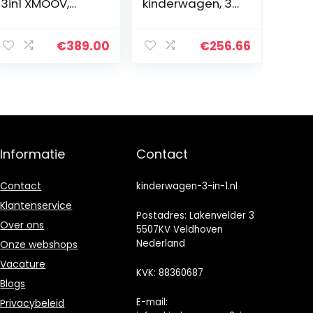
3in1 XMOOV,
kinderwagen, 3-
Combikinderwa
in-1 reissysteem,
gen,
hoge
Kinderwagenset
kinderwagen,
€
389.00
€
256.66
, Reissysteem,
liggende
met
kinderwagen,
Autostoeltje,
opvouwbare
Accessoires…
standaard…
Informatie
Contact
Contact
kinderwagen-3-in-1.nl
Klantenservice
Postadres: Lakenvelder 3
Over ons
5507KV Veldhoven
Nederland
Onze webshops
Vacature
KVK: 88360687
Blogs
E-mail:
Privacybeleid