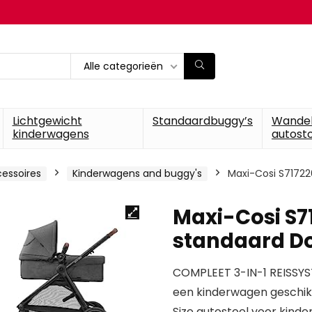
Alle categorieën
Lichtgewicht
Standaardbuggy’s
Wande
kinderwagens
autosto
essoires
Kinderwagens and buggy's
Maxi-Cosi S71722
Maxi-Cosi S
standaard Do
COMPLEET 3-IN-1 REISSYST
een kinderwagen geschikt 
Size autostoel voor kinde