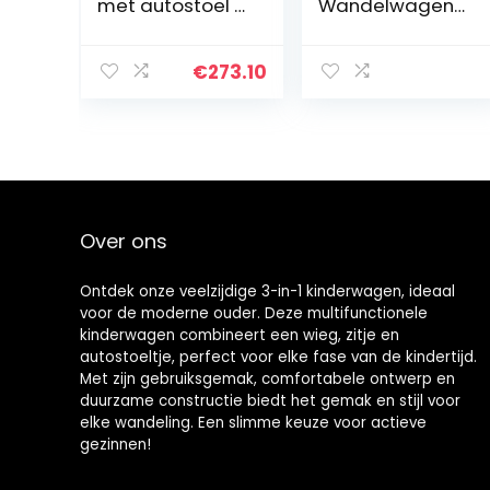
met autostoel 0
Wandelwagen
m + ALBA SET
Royal Luxe Hoge
Lorelli
Landschap
Opvouwbare
€
273.10
Kinderwagen
met
Geschenken
Baby
Pasgeboren
Vervoer…
Over ons
Ontdek onze veelzijdige 3-in-1 kinderwagen, ideaal
voor de moderne ouder. Deze multifunctionele
kinderwagen combineert een wieg, zitje en
autostoeltje, perfect voor elke fase van de kindertijd.
Met zijn gebruiksgemak, comfortabele ontwerp en
duurzame constructie biedt het gemak en stijl voor
elke wandeling. Een slimme keuze voor actieve
gezinnen!