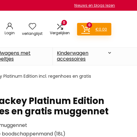
Nieuws en blogs lezen
0
0
€
0.00
Login
Vergelijken
verlanglijst
lwagens met
Kinderwagen
eltjes
accessoires
 Platinum Edition incl. regenhoes en gratis
ackey Platinum Edition
oes en gratis muggennet
s muggennet
are boodschappenmand (18L)