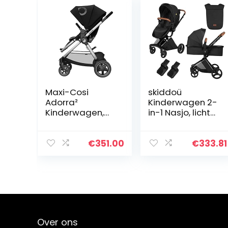
Maxi-Cosi
skiddoü
Adorra²
Kinderwagen 2-
Kinderwagen,
in-1 Nasjo, lichte
Wandelwagen
buggy en
Baby,
babykuip,
Kinderwagen 3
robuust
€
351.00
€
333.81
in 1, Gescikt
aluminium
vanaf de
frame, compact
Geboorte tot 4
formaat,
jaar, 0-22 kg…
blokapparaat
van…
Over ons