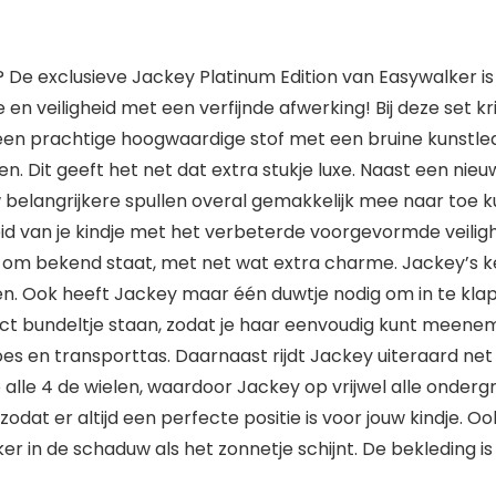
 één? De exclusieve Jackey Platinum Edition van Easywalke
e en veiligheid met een verfijnde afwerking! Bij deze set
an een prachtige hoogwaardige stof met een bruine kunstl
en. Dit geeft het net dat extra stukje luxe. Naast een ni
elangrijkere spullen overal gemakkelijk mee naar toe 
id van je kindje met het verbeterde voorgevormde veilighe
gy om bekend staat, met net wat extra charme. Jackey’s 
den. Ook heeft Jackey maar één duwtje nodig om in te klap
pact bundeltje staan, zodat je haar eenvoudig kunt mee
s en transporttas. Daarnaast rijdt Jackey uiteraard net
alle 4 de wielen, waardoor Jackey op vrijwel alle onderg
r zodat er altijd een perfecte positie is voor jouw kindje
kker in de schaduw als het zonnetje schijnt. De bekleding i