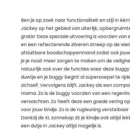
Ben je op zoek naar functionaliteit en stijl in
Jackey op het gebied van uiterlijk, opbergruimt
gratis! Deze speciale uitvoering is voorzien v
en een reflecterende zilveren streep op de wiel
afsluitbare boodschappenmand zodat ook jouw b
je je nooit meer zorgen te maken om de veilighe
natuurlijk ook over de functies waar deze bug
duwtje en je buggy begint al supersoepel te rij
zichzelf. Vervolgens blijft Jackey als een com
mama. Zo is de buggy voorzien van een regenhoe
verwachten. Zo heeft deze een goede vering op 
voor jouw kindje. Zo is de rugleuning verstelbaa
Dankzij de XL zonnekap zit je kindje ook altijd le
een dutje in Jackey altijd mogelijk is.