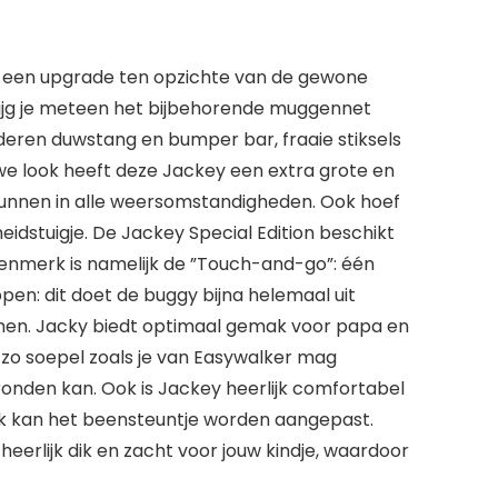
r is een upgrade ten opzichte van de gewone
 krijg je meteen het bijbehorende muggennet
ederen duwstang en bumper bar, fraaie stiksels
euwe look heeft deze Jackey een extra grote en
kunnen in alle weersomstandigheden. Ook hoef
idstuigje. De Jackey Special Edition beschikt
kenmerk is namelijk de ”Touch-and-go”: één
pen: dit doet de buggy bijna helemaal uit
nemen. Jacky biedt optimaal gemak voor papa en
 zo soepel zoals je van Easywalker mag
ronden kan. Ook is Jackey heerlijk comfortabel
. Ook kan het beensteuntje worden aangepast.
s heerlijk dik en zacht voor jouw kindje, waardoor