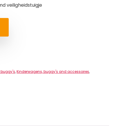
 veiligheidstuigje
 buggy's
,
Kinderwagens, buggy's and accessoires
,