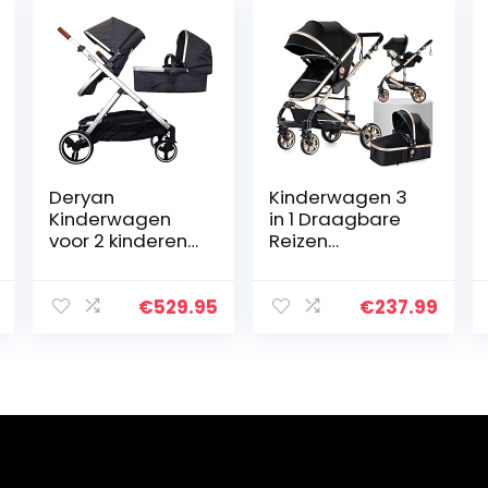
Deryan
Kinderwagen 3
Kinderwagen
in 1 Draagbare
voor 2 kinderen
Reizen
– voor
Kinderwagen
pasgeborenen,
Opvouwbare
peuters en
Kinderwagens
€
529.95
€
237.99
kleuters – baby
Aluminium
kinderwagen
Frame Hoge
buggy tot 50
Landschap Auto
kg…
voor…