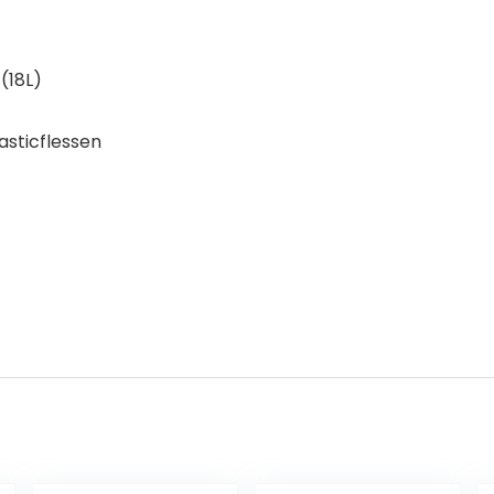
(18L)
sticflessen