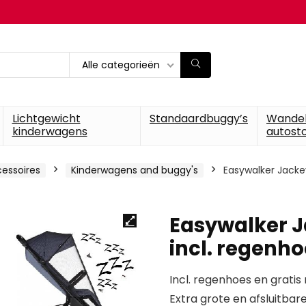
Alle categorieën
Lichtgewicht
Standaardbuggy’s
Wande
kinderwagens
autosto
essoires
Kinderwagens and buggy's
Easywalker Jackey
Easywalker J
incl. regenh
Incl. regenhoes en grati
Extra grote en afsluitb