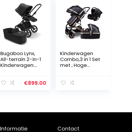
Bugaboo Lynx,
Kinderwagen
All-terrain 2-in-1
Combo,3 in 1 Set
Kinderwagen:
met , Hoge
Lichtgewicht
Landschap Luxe
Buggy &
Gouden
Comfort
Kinderwagen
€
899.00
Reiswieg, in Één
Leer,
Stuk Inklapbaar,
Kinderwagen
Zwart…
voor
Pasgeboren en
Peuter…
Informatie
Contact