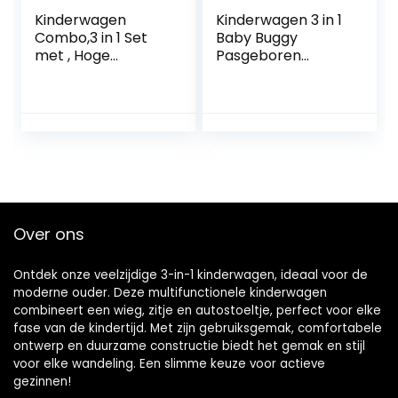
Kinderwagen
Kinderwagen 3 in 1
Combo,3 in 1 Set
Baby Buggy
met , Hoge
Pasgeboren
Landschap Luxe
Draagbare
Gouden
Reiswagen Royal
Kinderwagen Leer,
Luxe Hoge
Kinderwagen voor
Landschap
Pasgeboren en
Opvouwbare Baby
Peuter…
Kinderwagen…
Over ons
Ontdek onze veelzijdige 3-in-1 kinderwagen, ideaal voor de
moderne ouder. Deze multifunctionele kinderwagen
combineert een wieg, zitje en autostoeltje, perfect voor elke
fase van de kindertijd. Met zijn gebruiksgemak, comfortabele
ontwerp en duurzame constructie biedt het gemak en stijl
voor elke wandeling. Een slimme keuze voor actieve
gezinnen!