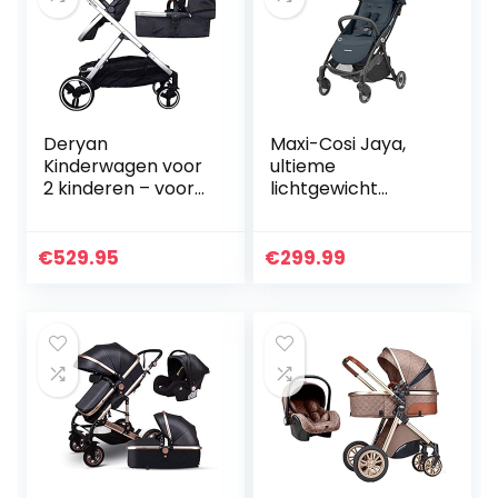
Deryan
Maxi-Cosi Jaya,
Kinderwagen voor
ultieme
2 kinderen – voor
lichtgewicht
pasgeborenen,
kinderwagen voor
peuters en
in de stad,
kleuters – baby
automatisch
€
529.95
€
299.99
kinderwagen
inklapbare,
buggy tot 50 kg…
compacte
kinderwagen, 0…