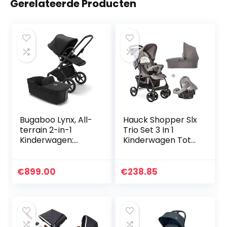
Gerelateerde Producten
Bugaboo Lynx, All-
Hauck Shopper Slx
terrain 2-in-1
Trio Set 3 In 1
Kinderwagen:
Kinderwagen Tot
Lichtgewicht
25 Kg, Babyzitje,
Buggy & Comfort
Babykuip Met
Reiswieg, in Één
Matras Vanaf De
€
899.00
€
238.85
Stuk Inklapbaar,
Geboorte, Buggy
Zwart…
Met…