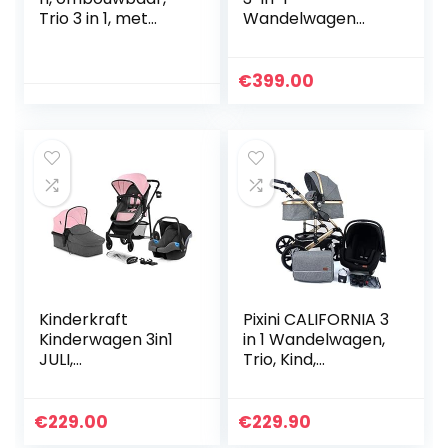
Trio 3 in 1, met
Wandelwagen
autostoel 0 m +
Modulair
Lorelli
Reissysteem van 0
tot 36 Maanden,
€
399.00
Buggy, Reiswieg
voor
Pasgeborenen en…
Kinderkraft
Pixini CALIFORNIA 3
Kinderwagen 3in1
in 1 Wandelwagen,
JULI,
Trio, Kind,
Combikinderwage
Autostoel,
n, Kinderwagenset,
Accessoires
Reissysteem, met
(Goud/Grijs)
€
229.00
€
229.90
Autostoeltje,