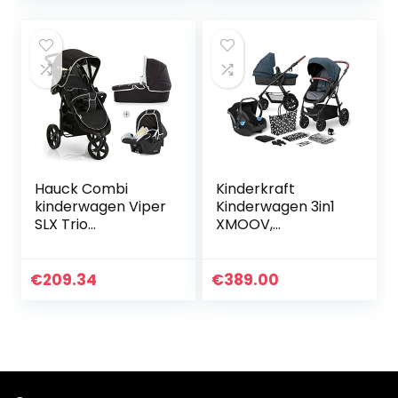
Inklaapbar…
Hauck Combi
Kinderkraft
kinderwagen Viper
Kinderwagen 3in1
SLX Trio
XMOOV,
Set/babykuip incl.
Combikinderwage
matras/autostoel/
n, Kinderwagenset,
snel
Reissysteem, met
€
209.34
€
389.00
opvouwbaar/in
Autostoeltje,
hoogte
Accessoires…
verstelbaar…