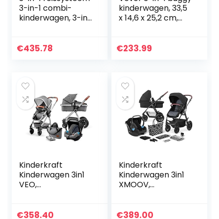
3-in-1 combi-
kinderwagen, 33,5
kinderwagen, 3-in-
x 14,6 x 25,2 cm,
1 hooglandschap,
kinderwagen,
kinderwagen,
babywagen,
opvouwbare
buggy, licht,
€
435.78
€
233.99
standaard
inklapbaar,
kinderwagen…
eenvoudig met…
Kinderkraft
Kinderkraft
Kinderwagen 3in1
Kinderwagen 3in1
VEO,
XMOOV,
Combikinderwage
Combikinderwage
n, Kinderwagenset,
n, Kinderwagenset,
Reissysteem, met
Reissysteem, met
€
358.40
€
389.00