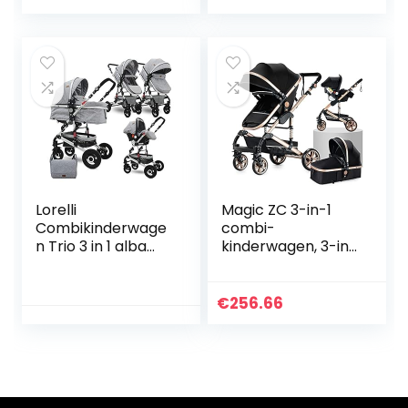
Autostoeltje,
Autostoeltje,
Telescopische…
Accessoires…
Lorelli
Magic ZC 3-in-1
Combikinderwage
combi-
n Trio 3 in 1 alba
kinderwagen, 3-in-
set grijs
1 reissysteem,
hoge kinderwagen,
liggende
€
256.66
kinderwagen,
opvouwbare
standaard…