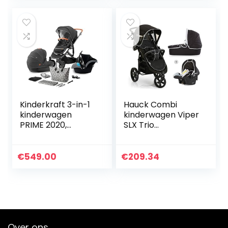
accessoires…
Kinderkraft 3-in-1
Hauck Combi
kinderwagen
kinderwagen Viper
PRIME 2020,
SLX Trio
reissysteem,
Set/babykuip incl.
elegante
matras/autostoel/
kinderwagen,
snel
€
549.00
€
209.34
buggy, inklapbaar,
opvouwbaar/in
met groep 0
hoogte
autostoel…
verstelbaar…
Over ons