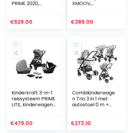
PRIME 2020,
XMOOV,
reissysteem,
Combikinderwage
elegante
n, Kinderwagenset,
kinderwagen,
Reissysteem, met
€
529.00
€
389.00
buggy, inklapbaar,
Autostoeltje,
met groep 0
Accessoires…
autostoel…
Kinderkraft 3-in-1
Combikinderwage
reissysteem PRIME
n Trio 3 in 1 met
LITE, kinderwagen,
autostoel 0 m +
buggy,
ALBA SET Lorelli
wandelwagen,
inklapbaar,
€
479.00
€
273.10
liggende positie,