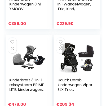
Kinderwagen 3in1
in 1 Wandelwagen,
XMOOV,
Trio, Kind,
Combikinderwage
Autostoel,
n, Kinderwagenset,
Accessoires
Reissysteem, met
(Goud/Grijs)
€
389.00
€
229.90
Autostoeltje,
Accessoires…
Kinderkraft 3-in-1
Hauck Combi
reissysteem PRIME
kinderwagen Viper
LITE, kinderwagen,
SLX Trio
buggy,
Set/babykuip incl.
wandelwagen,
matras/autostoel/
inklapbaar,
snel
€
479.00
€
209.34