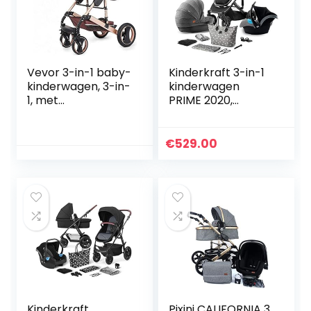
Vevor 3-in-1 baby-
Kinderkraft 3-in-1
kinderwagen, 3-in-
kinderwagen
1, met
PRIME 2020,
multifunctionele
reissysteem,
wagen, lichte
elegante
kinderwagen, 85 x
kinderwagen,
€
529.00
37 x 64 cm, buggy
buggy, inklapbaar,
voor poppen,
met groep 0
verstelbaar en
autostoel…
opvouwbaar,
goudkleurig
Kinderkraft
Pixini CALIFORNIA 3