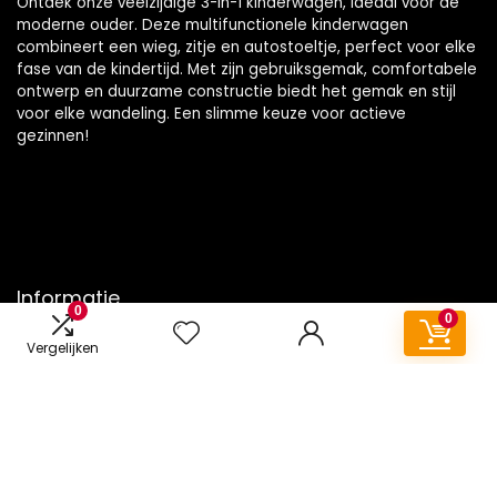
Ontdek onze veelzijdige 3-in-1 kinderwagen, ideaal voor de
moderne ouder. Deze multifunctionele kinderwagen
combineert een wieg, zitje en autostoeltje, perfect voor elke
fase van de kindertijd. Met zijn gebruiksgemak, comfortabele
ontwerp en duurzame constructie biedt het gemak en stijl
voor elke wandeling. Een slimme keuze voor actieve
gezinnen!
Informatie
0
0
Contact
Vergelijken
Klantenservice
Over ons
Onze webshops
Vacature