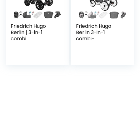
Friedrich Hugo
Friedrich Hugo
Berlin | 3-in-1
Berlin 3-in-1
combi
combi-
kinderwagen
kinderwagenset,
complete set |
gelbanden, kleur:
luchtbanden |
Grey and Light
kleur: donkergrijs
Rose Day
en grijs nacht