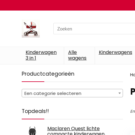
Search
for:
Kinderwagen
Alle
Kinderwagens
3 in 1
wagens
Productcategorieën
H
Een categorie selecteren
Topdeals!!
En
Maclaren Quest lichte
compacte kinderwagen,