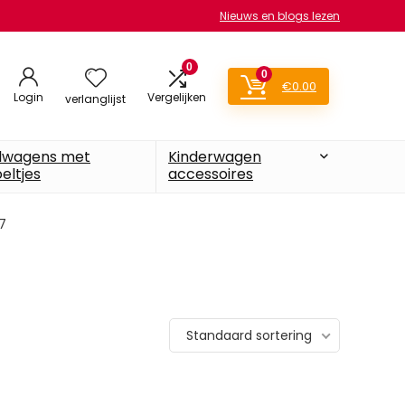
Nieuws en blogs lezen
0
0
€
0.00
Login
Vergelijken
verlanglijst
lwagens met
Kinderwagen
eltjes
accessoires
7
Standaard sortering