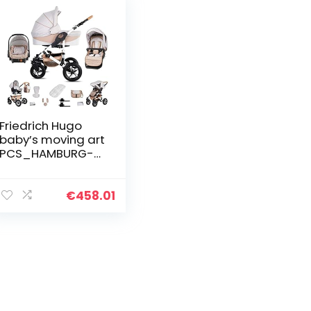
Friedrich Hugo
baby’s moving art
PCS_HAMBURG-
GUM-DE-LX07 3-
in-1 combi
kinderwagen
€
458.01
complete set
harde rubberen
banden…