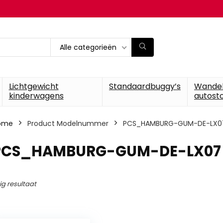
Alle categorieën
Lichtgewicht
Standaardbuggy’s
Wande
kinderwagens
autosto
ome
Product Modelnummer
‎PCS_HAMBURG-GUM-DE-LX0
‎PCS_HAMBURG-GUM-DE-LX07
ig resultaat