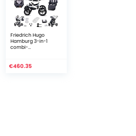
Friedrich Hugo
Hamburg 3-in-1
combi-
kinderwagenset,
luchtbanden, kleur:
wit en grijs
€
460.35