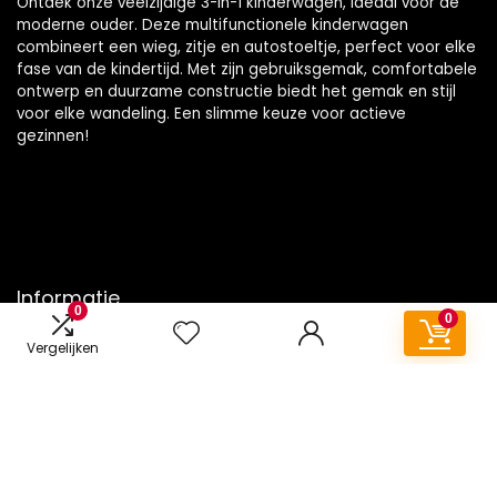
Ontdek onze veelzijdige 3-in-1 kinderwagen, ideaal voor de
moderne ouder. Deze multifunctionele kinderwagen
combineert een wieg, zitje en autostoeltje, perfect voor elke
fase van de kindertijd. Met zijn gebruiksgemak, comfortabele
ontwerp en duurzame constructie biedt het gemak en stijl
voor elke wandeling. Een slimme keuze voor actieve
gezinnen!
Informatie
0
0
Contact
Vergelijken
Klantenservice
Over ons
Onze webshops
Vacature