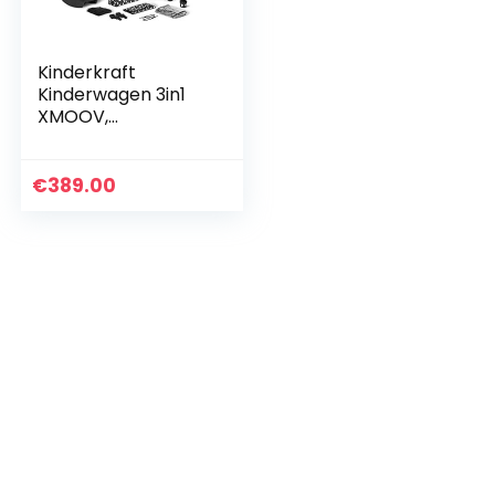
Kinderkraft
Kinderwagen 3in1
XMOOV,
Combikinderwagen
, Kinderwagenset,
Reissysteem, met
€
389.00
Autostoeltje,
Accessoires…