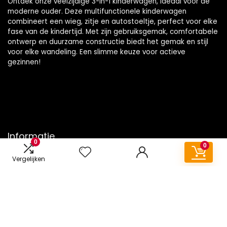
Ontdek onze veelzijdige 3-in-1 kinderwagen, ideaal voor de
moderne ouder. Deze multifunctionele kinderwagen
combineert een wieg, zitje en autostoeltje, perfect voor elke
fase van de kindertijd. Met zijn gebruiksgemak, comfortabele
ontwerp en duurzame constructie biedt het gemak en stijl
voor elke wandeling. Een slimme keuze voor actieve
gezinnen!
Informatie
0
0
Contact
Vergelijken
Klantenservice
Over ons
Onze webshops
Vacature