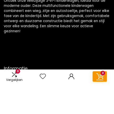
Ontdek onze veelzijdige 3-in-1 kinderwagen, ideaal voor de
moderne ouder. Deze multifunctionele kinderwagen
combineert een wieg, zitje en autostoeltje, perfect voor elke
fase van de kindertijd. Met zijn gebruiksgemak, comfortabele
ontwerp en duurzame constructie biedt het gemak en stijl
voor elke wandeling. Een slimme keuze voor actieve
gezinnen!
Informatie
0
0
Contact
Vergelijken
Klantenservice
Over ons
Onze webshops
Vacature