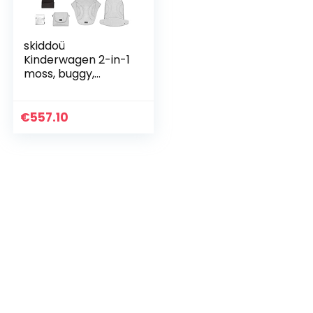
skiddoü
Kinderwagen 2-in-1
moss, buggy,
babybadje,
multifunctionele
buggy, verstelbare
€
557.10
constructie,
regelbaar…