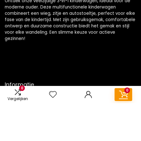
Ontdek onze veelzijdige 3-in-1 kinderwagen, ideaal voor de
moderne ouder. Deze multifunctionele kinderwagen
combineert een wieg, zitje en autostoeltje, perfect voor elke
fase van de kindertijd. Met zijn gebruiksgemak, comfortabele
ontwerp en duurzame constructie biedt het gemak en stijl
voor elke wandeling. Een slimme keuze voor actieve
gezinnen!
Informatie
0
0
Contact
Vergelijken
Klantenservice
Over ons
Onze webshops
Vacature