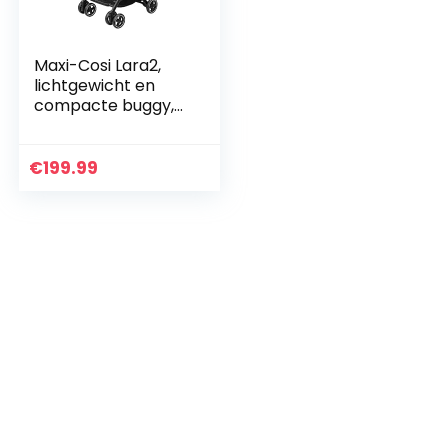
Maxi-Cosi Lara2,
lichtgewicht en
compacte buggy,
Easy Fold
kinderwagen, kan
worden gebruikt
€
199.99
van ca. 6 maanden
tot ca. 4…