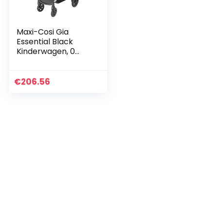
Maxi-Cosi Gia
Essential Black
Kinderwagen, 0
maanden tot 22 kg,
met één hand
inklapbaar,
€
206.56
ligpositie met
slaappositie…