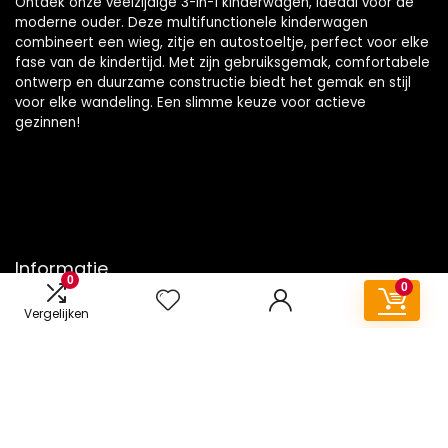
Ontdek onze veelzijdige 3-in-1 kinderwagen, ideaal voor de
moderne ouder. Deze multifunctionele kinderwagen
combineert een wieg, zitje en autostoeltje, perfect voor elke
fase van de kindertijd. Met zijn gebruiksgemak, comfortabele
ontwerp en duurzame constructie biedt het gemak en stijl
voor elke wandeling. Een slimme keuze voor actieve
gezinnen!
Informatie
0
0
Contact
Vergelijken
Klantenservice
Over ons
Onze webshops
Vacature