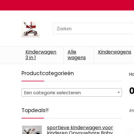
Search
for:
Kinderwagen
Alle
Kinderwagens
3 in 1
wagens
Productcategorieën
H
Een categorie selecteren
Topdeals!!
En
sportieve kinderwagen voor
kinderen Opvouwbare Baby