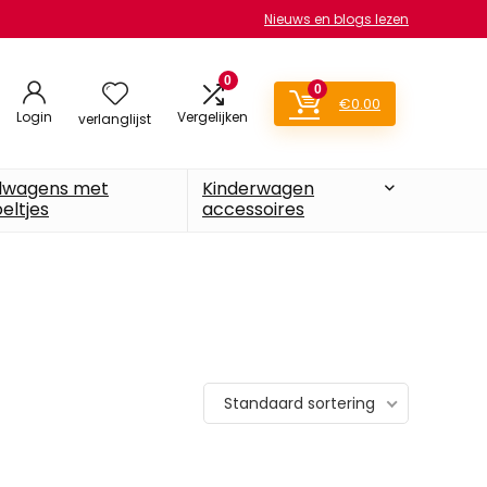
Nieuws en blogs lezen
0
0
€
0.00
Login
Vergelijken
verlanglijst
lwagens met
Kinderwagen
eltjes
accessoires
Standaard sortering