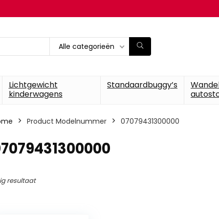
Alle categorieën
Lichtgewicht
Standaardbuggy’s
Wande
kinderwagens
autosto
ome
Product Modelnummer
‎07079431300000
‎07079431300000
ig resultaat