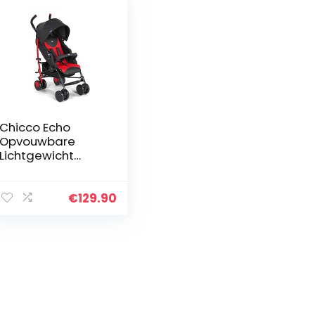
Chicco Echo
Opvouwbare
Lichtgewicht
Kinderwagen van
0 Maanden tot 22
kg, Verstelbare en
€
129.90
Compacte
Wandelwagen
met…