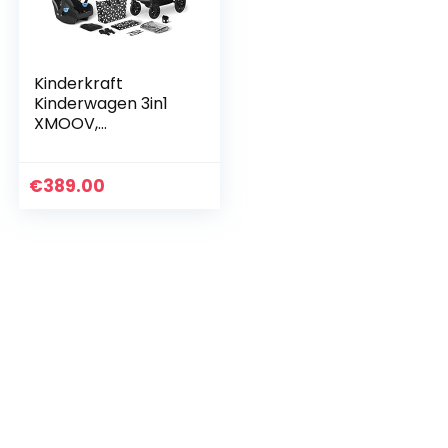
Kinderkraft
Kinderwagen 3in1
XMOOV,
Combikinderwagen
, Kinderwagenset,
Reissysteem, met
€
389.00
Autostoeltje,
Accessoires…