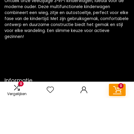
Ontdek onze veelzijdige 3-in-1 kinderwagen, ideaal voor de
moderne ouder. Deze multifunctionele kinderwagen
combineert een wieg, zitje en autostoeltje, perfect voor elke
fase van de kindertijd. Met zijn gebruiksgemak, comfortabele
ontwerp en duurzame constructie biedt het gemak en stijl
voor elke wandeling. Een slimme keuze voor actieve
gezinnen!
Informatie
0
0
Contact
Vergelijken
Klantenservice
Over ons
Onze webshops
Vacature