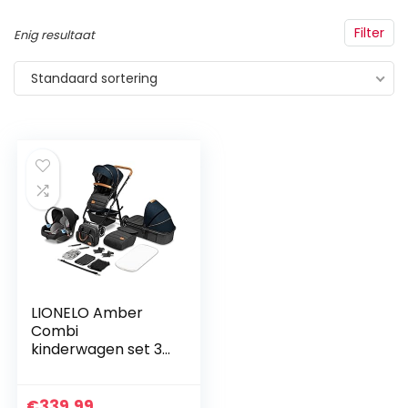
Filter
Enig resultaat
Standaard sortering
LIONELO Amber
Combi
kinderwagen set 3-
in-1 voor kinderen
vanaf de geboorte
tot 22 kg Reiswieg,
€
339.99