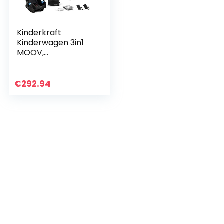
Kinderkraft
Kinderwagen 3in1
MOOV,
Combikinderwagen
, Kinderwagenset,
Reissysteem, met
€
292.94
Autostoeltje,
Accessoires…