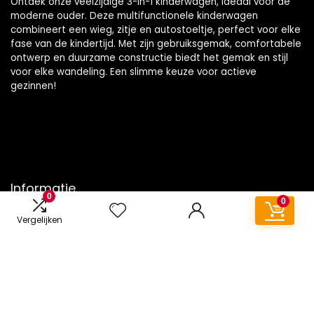
Ontdek onze veelzijdige 3-in-1 kinderwagen, ideaal voor de
moderne ouder. Deze multifunctionele kinderwagen
combineert een wieg, zitje en autostoeltje, perfect voor elke
fase van de kindertijd. Met zijn gebruiksgemak, comfortabele
ontwerp en duurzame constructie biedt het gemak en stijl
voor elke wandeling. Een slimme keuze voor actieve
gezinnen!
Informatie
0
0
Contact
Vergelijken
Klantenservice
Over ons
Onze webshops
Vacature