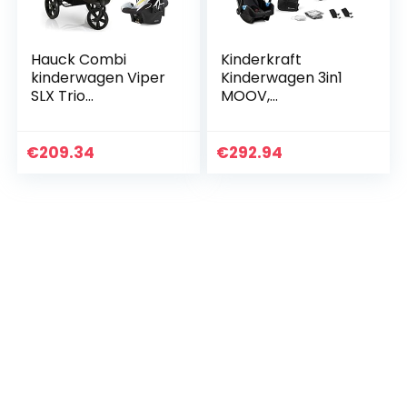
Hauck Combi
Kinderkraft
kinderwagen Viper
Kinderwagen 3in1
SLX Trio
MOOV,
Set/babykuip incl.
Combikinderwagen
matras/autostoel/
, Kinderwagenset,
snel
Reissysteem, met
€
209.34
€
292.94
opvouwbaar/in
Autostoeltje,
hoogte
Accessoires…
verstelbaar…