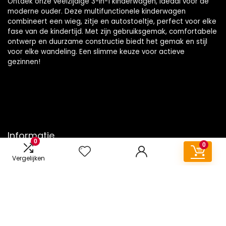
Ontdek onze veelzijdige 3-in-1 kinderwagen, ideaal voor de
moderne ouder. Deze multifunctionele kinderwagen
combineert een wieg, zitje en autostoeltje, perfect voor elke
fase van de kindertijd. Met zijn gebruiksgemak, comfortabele
ontwerp en duurzame constructie biedt het gemak en stijl
voor elke wandeling. Een slimme keuze voor actieve
gezinnen!
Informatie
0
0
Contact
Vergelijken
Klantenservice
Over ons
Onze webshops
Vacature