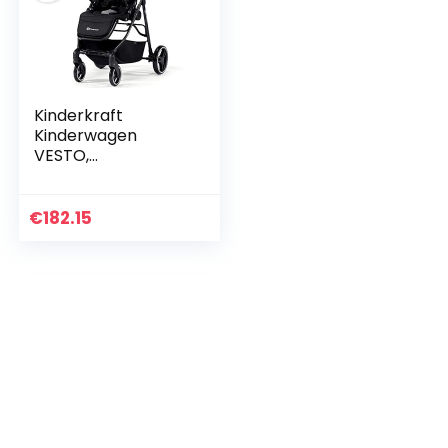
Kinderkraft
Kinderwagen
VESTO,
Kinderbuggy,
Wandelnwagen,
Sportwagen,
€
182.15
Inklapbaar, met
Slaapfunctie,
Waterdichte
Zonnekap…