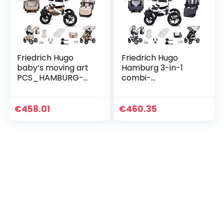
Friedrich Hugo
Friedrich Hugo
baby’s moving art
Hamburg 3-in-1
PCS_HAMBURG-
combi-
GUM-DE-LX07 3-
kinderwagenset,
in-1 combi
luchtbanden, kleur:
kinderwagen
wit en grijs
€
458.01
€
460.35
complete set
harde rubberen
banden…