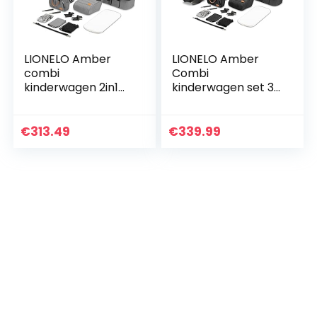
LIONELO Amber
LIONELO Amber
combi
Combi
kinderwagen 2in1
kinderwagen set 3-
tot 22kg, montage
in-1 voor kinderen
voorwaarts of
vanaf de geboorte
achterwaarts,
tot 22 kg Reiswieg,
€
313.49
€
339.99
ligpositie, 5-punts
autostoel en
gordel PU-wielen…
wandelwagen…