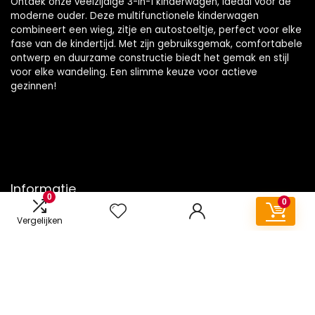
Ontdek onze veelzijdige 3-in-1 kinderwagen, ideaal voor de
moderne ouder. Deze multifunctionele kinderwagen
combineert een wieg, zitje en autostoeltje, perfect voor elke
fase van de kindertijd. Met zijn gebruiksgemak, comfortabele
ontwerp en duurzame constructie biedt het gemak en stijl
voor elke wandeling. Een slimme keuze voor actieve
gezinnen!
Informatie
0
0
Contact
Vergelijken
Klantenservice
Over ons
Onze webshops
Vacature