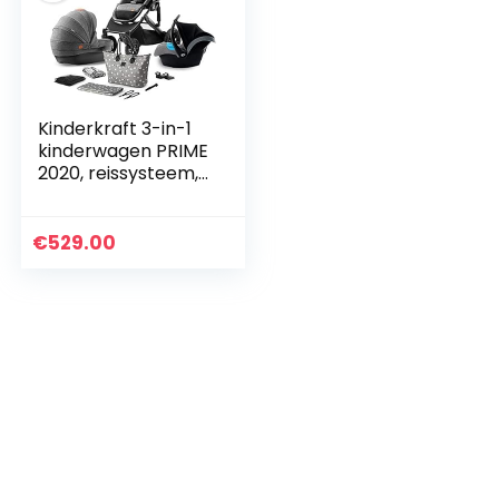
Kinderkraft 3-in-1
kinderwagen PRIME
2020, reissysteem,
elegante
kinderwagen,
buggy, inklapbaar,
€
529.00
met groep 0
autostoel…