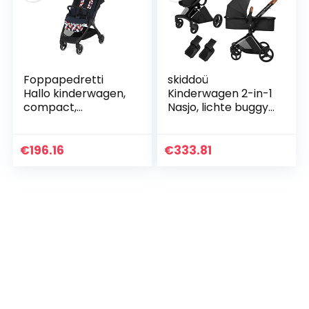
Foppapedretti
skiddoü
Hallo kinderwagen,
Kinderwagen 2-in-1
compact,
Nasjo, lichte buggy
zelfsluitend, voor
en babykuip,
kinderen vanaf de
robuust aluminium
geboorte tot 22 kg
frame, compact
€
196.16
€
333.81
(ca. 4 jaar), punten
formaat,
blokapparaat van…