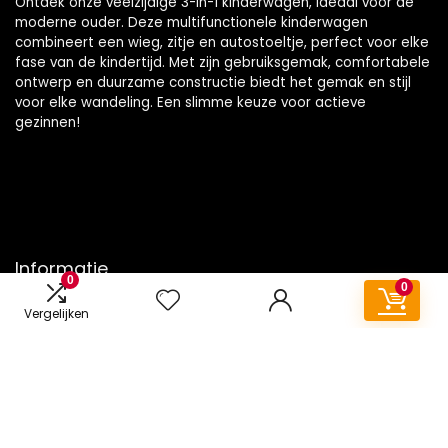
Ontdek onze veelzijdige 3-in-1 kinderwagen, ideaal voor de
moderne ouder. Deze multifunctionele kinderwagen
combineert een wieg, zitje en autostoeltje, perfect voor elke
fase van de kindertijd. Met zijn gebruiksgemak, comfortabele
ontwerp en duurzame constructie biedt het gemak en stijl
voor elke wandeling. Een slimme keuze voor actieve
gezinnen!
Informatie
0
0
Contact
Vergelijken
Klantenservice
Over ons
Onze webshops
Vacature