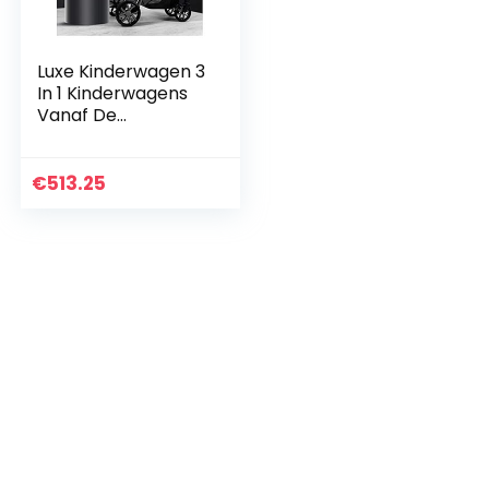
Luxe Kinderwagen 3
In 1 Kinderwagens
Vanaf De
Geboorte,
Kinderwagen
Lichtgewicht
€
513.25
Schokabsorptie
Wandelwagen Voor
Baby’s…