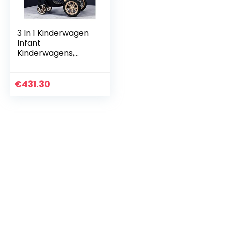
3 In 1 Kinderwagen
Infant
Kinderwagens,
Compact
Lichtgewicht Kids
Kinderwagen Klap
€
431.30
Hoog Landschap
Shock Absorption…