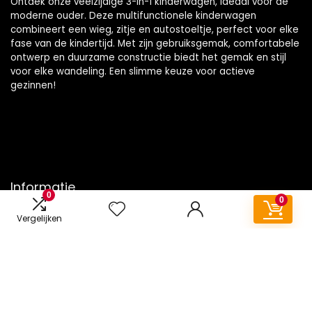
Ontdek onze veelzijdige 3-in-1 kinderwagen, ideaal voor de
moderne ouder. Deze multifunctionele kinderwagen
combineert een wieg, zitje en autostoeltje, perfect voor elke
fase van de kindertijd. Met zijn gebruiksgemak, comfortabele
ontwerp en duurzame constructie biedt het gemak en stijl
voor elke wandeling. Een slimme keuze voor actieve
gezinnen!
Informatie
0
0
Contact
Vergelijken
Klantenservice
Over ons
Onze webshops
Vacature