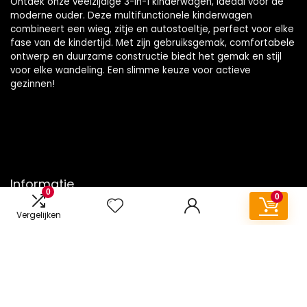
Ontdek onze veelzijdige 3-in-1 kinderwagen, ideaal voor de
moderne ouder. Deze multifunctionele kinderwagen
combineert een wieg, zitje en autostoeltje, perfect voor elke
fase van de kindertijd. Met zijn gebruiksgemak, comfortabele
ontwerp en duurzame constructie biedt het gemak en stijl
voor elke wandeling. Een slimme keuze voor actieve
gezinnen!
Informatie
0
0
Contact
Vergelijken
Klantenservice
Over ons
Onze webshops
Vacature