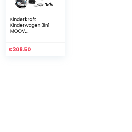
Kinderkraft
Kinderwagen 3in1
MOOV,
Combikinderwagen
, Kinderwagenset,
Reissysteem, met
€
308.50
Autostoeltje,
Accessoires…