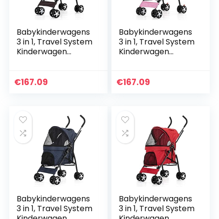
Babykinderwagens
Babykinderwagens
3 in 1, Travel System
3 in 1, Travel System
Kinderwagen
Kinderwagen
Portable
Portable
Kinderwagen 3 in 1
Kinderwagen 3 in 1
Infant Kinderwagen
Infant Kinderwagen
€
167.09
€
167.09
Met Shock-
Met Shock-
Resistant…
Resistant…
Babykinderwagens
Babykinderwagens
3 in 1, Travel System
3 in 1, Travel System
Kinderwagen
Kinderwagen