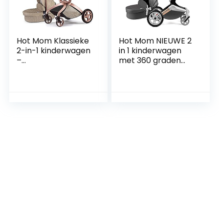
Hot Mom Klassieke
Hot Mom NIEUWE 2
2-in-1 kinderwagen
in 1 kinderwagen
–
met 360 graden
combikinderwagen
rotatiefunctie,
reuzenset
speciaal
complete set,
wielontwerp
aluminium
geschikt voor
frame/volledige
gebruik met
rubberen…
meerdere…