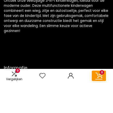
Ontdek onze veelzijdige 3-in-1 kinderwagen, ideaal voor de
moderne ouder. Deze multifunctionele kinderwagen
combineert een wieg, zitje en autostoeltje, perfect voor elke
fase van de kindertijd. Met zijn gebruiksgemak, comfortabele
ontwerp en duurzame constructie biedt het gemak en stijl
voor elke wandeling. Een slimme keuze voor actieve
gezinnen!
Informatie
0
0
Contact
Vergelijken
Klantenservice
Over ons
Onze webshops
Vacature