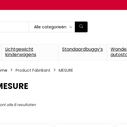
Alle categorieën
Lichtgewicht
Standaardbuggy’s
Wande
kinderwagens
autosto
ome
Product Fabrikant
‎MESURE
‎MESURE
ont alle 8 resultaten