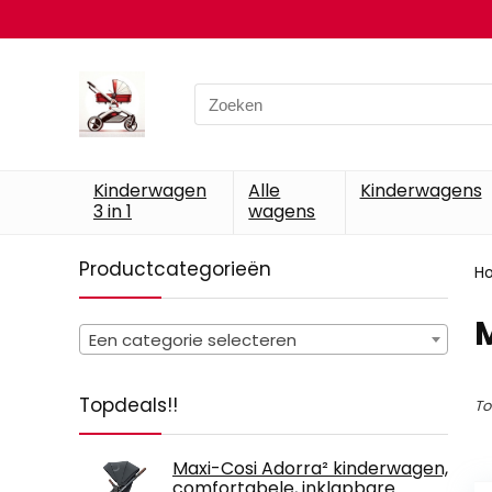
Search
for:
Kinderwagen
Alle
Kinderwagens
3 in 1
wagens
Productcategorieën
H
Een categorie selecteren
Topdeals!!
To
Maxi-Cosi Adorra² kinderwagen,
comfortabele, inklapbare