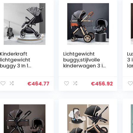
Kinderkraft
Lichtgewicht
Lu
lichtgewicht
buggy,stijlvolle
3 
buggy 3 In 1
kinderwagen 3 in 1
la
Lichtgewicht
compacte
ki
Kinderwagen
wandelwagenwa
Ba
Wandelwagen
gen opvouwbare
pa
€
464.77
€
456.92
Hoge Landschap
luxe kinderwagen
zu
Anti-shock Luxe
wandelwagen…
o
Baby…
b