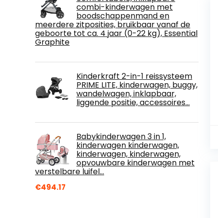
combi-kinderwagen met
boodschappenmand en
meerdere zitposities, bruikbaar vanaf de
geboorte tot ca. 4 jaar (0-22 kg), Essential
Graphite
Kinderkraft 2-in-1 reissysteem
PRIME LITE, kinderwagen, buggy,
wandelwagen, inklapbaar,
liggende positie, accessoires…
Babykinderwagen 3 in 1,
kinderwagen kinderwagen,
kinderwagen, kinderwagen,
opvouwbare kinderwagen met
verstelbare luifel…
€
494.17