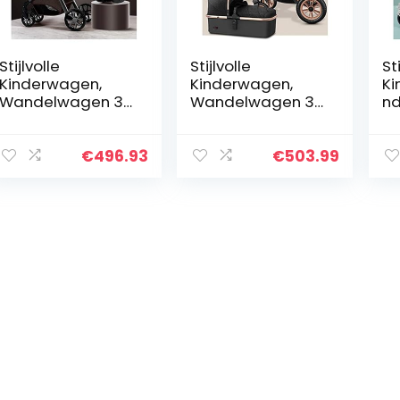
Stijlvolle
Stijlvolle
Sti
Kinderwagen,
Kinderwagen,
Ki
Wandelwagen 3
Wandelwagen 3
nd
in 1 kinderwagen
in 1 kinderwagen
ba
Reisystemen met
Wandelwagen
ki
extra grote
Vouwbare Luxe
w
€
496.93
€
503.99
luifel/gemakkelijk
Baby Paraplu
bu
één handvouw…
Wandelwagen
dr
Anti-Shock…
ki