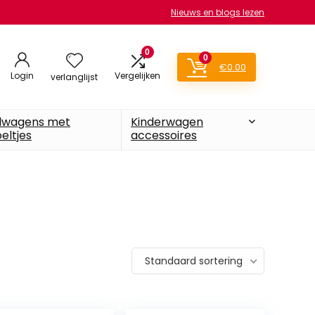
Nieuws en blogs lezen
0
0
€
0.00
Login
Vergelijken
verlanglijst
lwagens met
Kinderwagen
eltjes
accessoires
Standaard sortering