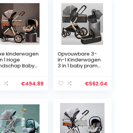
xe kinderwagen
Opvouwbare 3-
in 1 Hoge
in-1 Kinderwagen
ndschap Baby
3 in 1 baby pram
nderwagen
wandelwagen
ssinet for
opvouwbare
sgeboren,
hoge landschap
€
494.89
€
562.04
igeling peuter
Anti-shock
pvouwbare
pasgeboren
aby…
kinderwagens…