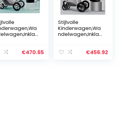
jlvolle
Stijlvolle
nderwagen,Wa
Kinderwagen,Wa
elwagen,Inklap
ndelwagen,Inklap
ar 3 in 1
baar Compact
nderwagen
vouwkinderwage
andelwagen
n kinderwagen
€
470.65
€
456.92
ggy,
Pram 3 in 1 hoge
aagbare baby
landschap Anti-
nderwagen…
shock…