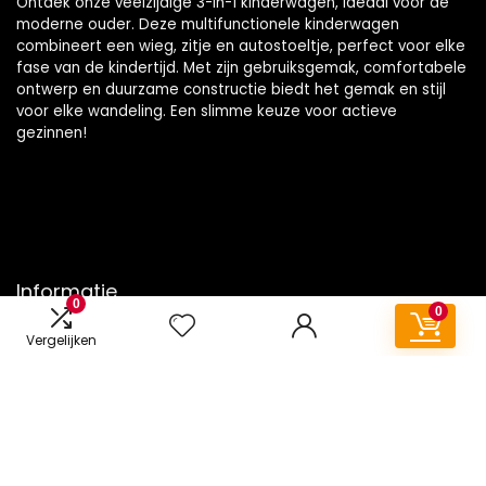
Ontdek onze veelzijdige 3-in-1 kinderwagen, ideaal voor de
moderne ouder. Deze multifunctionele kinderwagen
combineert een wieg, zitje en autostoeltje, perfect voor elke
fase van de kindertijd. Met zijn gebruiksgemak, comfortabele
ontwerp en duurzame constructie biedt het gemak en stijl
voor elke wandeling. Een slimme keuze voor actieve
gezinnen!
Informatie
0
0
Contact
Vergelijken
Klantenservice
Over ons
Onze webshops
Vacature