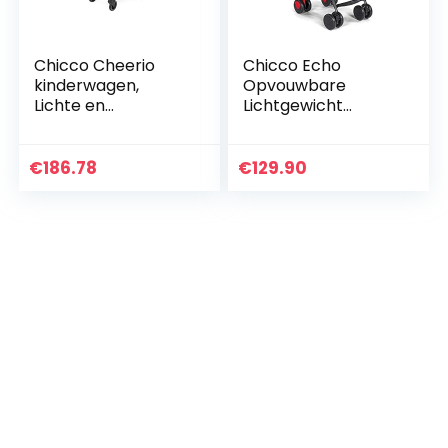
Chicco Cheerio
Chicco Echo
kinderwagen,
Opvouwbare
Lichte en
Lichtgewicht
compacte buggy
Kinderwagen van 0
van 0 maanden –
Maanden tot 22 kg,
15 kg, Opvouwbaar
Verstelbare en
€
186.78
€
129.90
en verstelbaar met
Compacte
slaapstand…
Wandelwagen
met…