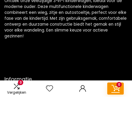
Ontdek onze veelzijdige 3-in-1 kinderwagen, ideaal voor de
moderne ouder. Deze multifunctionele kinderwagen
combineert een wieg, zitje en autostoeltje, perfect voor elke
fase van de kindertijd. Met zijn gebruiksgemak, comfortabele
ontwerp en duurzame constructie biedt het gemak en stijl
voor elke wandeling. Een slimme keuze voor actieve
gezinnen!
Informatie
0
0
Contact
Vergelijken
Klantenservice
Over ons
Onze webshops
Vacature