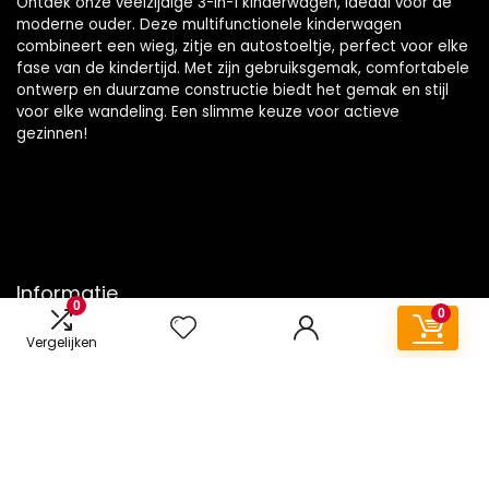
Ontdek onze veelzijdige 3-in-1 kinderwagen, ideaal voor de
moderne ouder. Deze multifunctionele kinderwagen
combineert een wieg, zitje en autostoeltje, perfect voor elke
fase van de kindertijd. Met zijn gebruiksgemak, comfortabele
ontwerp en duurzame constructie biedt het gemak en stijl
voor elke wandeling. Een slimme keuze voor actieve
gezinnen!
Informatie
0
0
Contact
Vergelijken
Klantenservice
Over ons
Onze webshops
Vacature