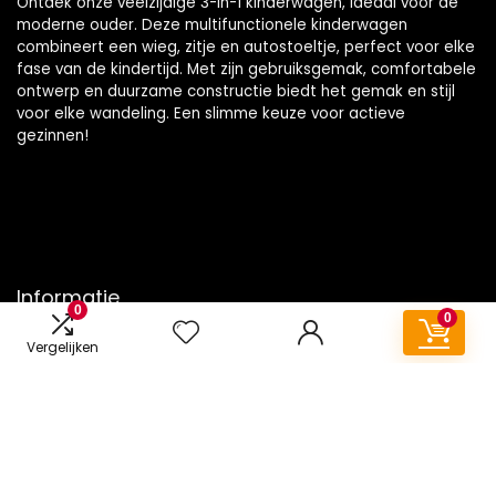
Ontdek onze veelzijdige 3-in-1 kinderwagen, ideaal voor de
moderne ouder. Deze multifunctionele kinderwagen
combineert een wieg, zitje en autostoeltje, perfect voor elke
fase van de kindertijd. Met zijn gebruiksgemak, comfortabele
ontwerp en duurzame constructie biedt het gemak en stijl
voor elke wandeling. Een slimme keuze voor actieve
gezinnen!
Informatie
0
0
Contact
Vergelijken
Klantenservice
Over ons
Onze webshops
Vacature