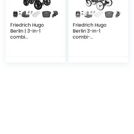
Friedrich Hugo
Friedrich Hugo
Berlin | 3-in-1
Berlin 3-in-1
combi
combi-
kinderwagen
kinderwagenset,
complete set |
gelbanden, kleur:
luchtbanden |
Grey and Light
kleur: donkergrijs
Rose Day
en grijs nacht