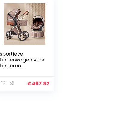
sportieve
kinderwagen voor
kinderen
Pasgeboren
koets
kinderwagen 3 in 1
€
467.92
opvouwbare
kinderwagen
reissysteem,
luxe…