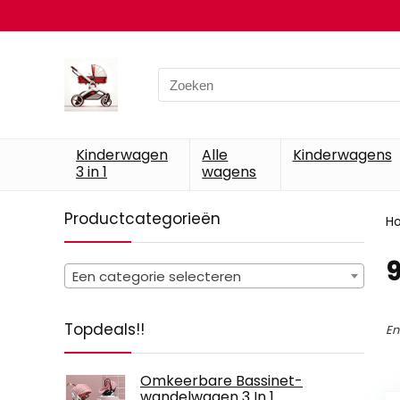
Search
for:
Kinderwagen
Alle
Kinderwagens
3 in 1
wagens
Productcategorieën
H
‎
Een categorie selecteren
Topdeals!!
En
Omkeerbare Bassinet-
wandelwagen 3 In 1