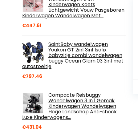
Kinderwagen Koets
Lichtgewicht Vouw Pasgeboren
Kinderwagen Wandelwagen Met…
€
447.61
SaintBaby wandelwagen
Youkon GT 2in1 3in1 Isofix
babyzitje combi wandelwagen
buggy Ocean Glam 03 3in1 met
autostoeltje
€
797.46
Compacte Reisbuggy
Wandelwagen 3 In 1 Gemak
Kinderwagen Wandelwagen
Hoge Landschap Anti-shock
Luxe Kinderwagens…
€
431.04