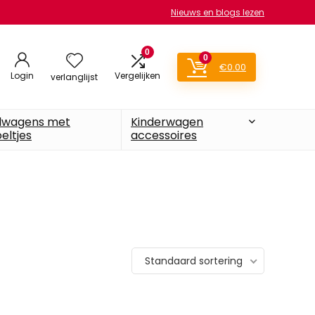
Nieuws en blogs lezen
0
0
€
0.00
Login
Vergelijken
verlanglijst
lwagens met
Kinderwagen
eltjes
accessoires
Standaard sortering