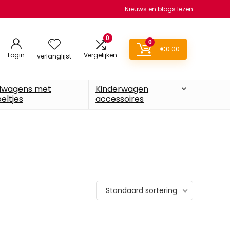
Nieuws en blogs lezen
0
0
€
0.00
Login
Vergelijken
verlanglijst
lwagens met
Kinderwagen
eltjes
accessoires
Standaard sortering