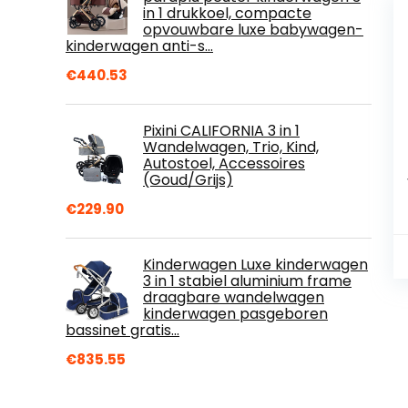
in 1 drukkoel, compacte
opvouwbare luxe babywagen-
kinderwagen anti-s…
€
440.53
Pixini CALIFORNIA 3 in 1
Wandelwagen, Trio, Kind,
Autostoel, Accessoires
(Goud/Grijs)
€
229.90
Kinderwagen Luxe kinderwagen
3 in 1 stabiel aluminium frame
draagbare wandelwagen
kinderwagen pasgeboren
bassinet gratis…
€
835.55