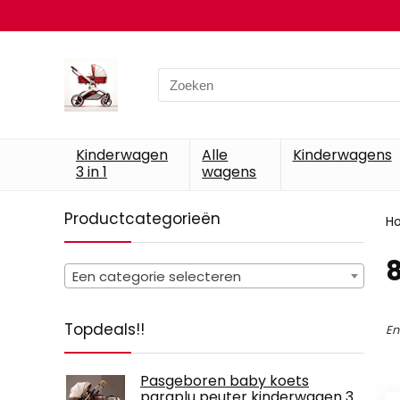
Search
for:
Kinderwagen
Alle
Kinderwagens
3 in 1
wagens
Productcategorieën
H
‎
Een categorie selecteren
Topdeals!!
En
Pasgeboren baby koets
paraplu peuter kinderwagen 3