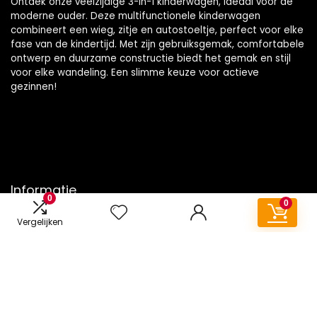
Ontdek onze veelzijdige 3-in-1 kinderwagen, ideaal voor de
moderne ouder. Deze multifunctionele kinderwagen
combineert een wieg, zitje en autostoeltje, perfect voor elke
fase van de kindertijd. Met zijn gebruiksgemak, comfortabele
ontwerp en duurzame constructie biedt het gemak en stijl
voor elke wandeling. Een slimme keuze voor actieve
gezinnen!
Informatie
0
0
Contact
Vergelijken
Klantenservice
Over ons
Onze webshops
Vacature